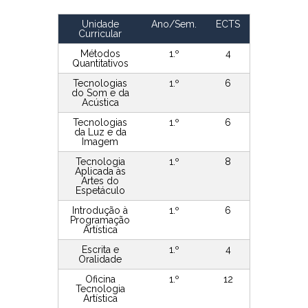
Unidade
Ano/Sem.
ECTS
Curricular
Métodos
1.º
4
Quantitativos
Tecnologias
1.º
6
do Som e da
Acústica
Tecnologias
1.º
6
da Luz e da
Imagem
Tecnologia
1.º
8
Aplicada às
Artes do
Espetáculo
Introdução à
1.º
6
Programação
Artística
Escrita e
1.º
4
Oralidade
Oficina
1.º
12
Tecnologia
Artística