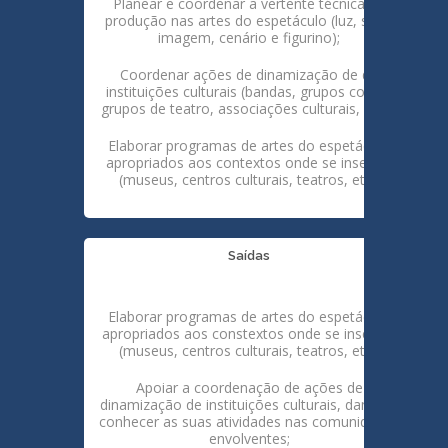
Planear e coordenar a vertente técnica da
produção nas artes do espetáculo (luz, som,
imagem, cenário e figurino);
Coordenar ações de dinamização de de
instituições culturais (bandas, grupos corais,
grupos de teatro, associações culturais, etc.).;
Elaborar programas de artes do espetáculo
apropriados aos contextos onde se inserem
(museus, centros culturais, teatros, etc.)
Saídas
Elaborar programas de artes do espetáculo
apropriados aos constextos onde se inserem
(museus, centros culturais, teatros, etc);
Apoiar a coordenação de ações de
dinamização de instituições culturais, dando a
conhecer as suas atividades nas comunidades
envolventes;