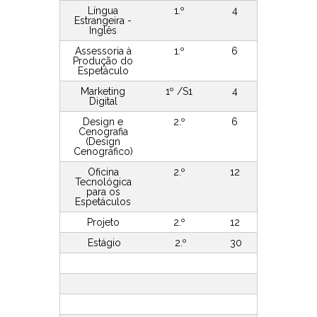
Língua
1.º
4
Estrangeira -
Inglês
Assessoria à
1.º
6
Produção do
Espetáculo
Marketing
1º /S1
4
Digital
Design e
2.º
6
Cenografia
(Design
Cenográfico)
Oficina
2.º
12
Tecnológica
para os
Espetáculos
Projeto
2.º
12
Estágio
2.º
30