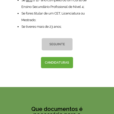
Se
tens
o 12º ano completo ou um Curso de
Ensino Secundário Profissional de Nível 4;
Se fores titular de um CET, Licenciatura ou
Mestrado;
Se tiveres
mais
de 23 anos;
SEGUINTE
CANDIDATURAS
Que documentos é