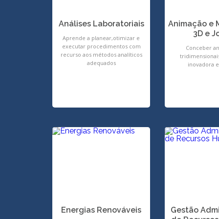
Análises Laboratoriais
Animação e 
3D e J
Aprende a planear,otimizar e
executar procedimentos com
Conceber a
recurso aos métodos analíticos
tridimensionai
adequados
inovadora e 
Energias Renováveis
Gestão Admi