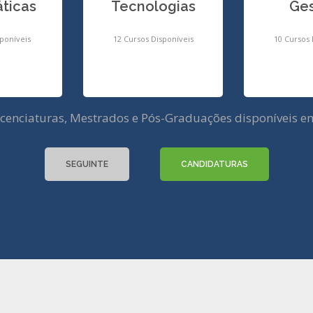
ticas
Tecnologias
Ge
poníveis
12 Cursos Disponíveis
10 Cursos 
icenciaturas, Mestrados e Pós-Graduações disponíveis 
SEGUINTE
CANDIDATURAS