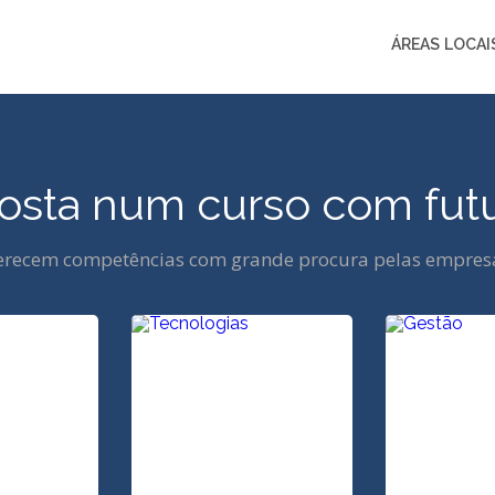
ÁREAS
LOCAI
osta num curso com futu
ferecem competências com grande procura pelas empres