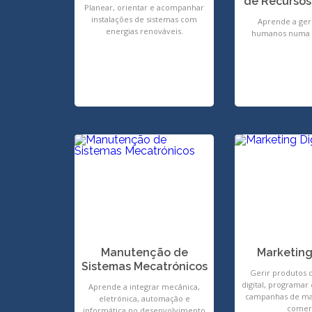
de Recurso
Planear, orientar e acompanhar
instalações de sistemas com
Aprende a ger
energias renováveis.
humanos numa 
Manutenção de
Marketing
Sistemas Mecatrónicos
Gerir produtos 
digital, programa
Aprende a integrar mecânica,
campanhas de mar
eletrónica, automação e
comer
informática no desenvolvimento