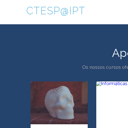
CTESP@IPT
Ap
Os nossos cursos o