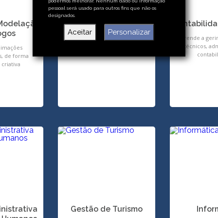
podermos melhorar. Nenhum dado ou informação
pessoal será usado para outros fins que não os
designados.
Modelação
Automação Industrial
Contabilid
Aceitar
Personalizar
ogos
Aprende a gerir industriais de
Aprende a geri
produção, automação e robótica
técnicos, adm
nimações
contabil
s, de forma
criativa
nistrativa
Gestão de Turismo
Infor