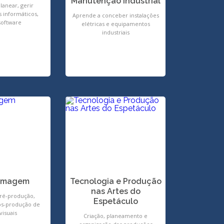
Manutenção Industrial
lanear, gerir
 informáticos,
Aprende a conceber instalações
software
elétricas e equipamentos
industriais
 Imagem
Tecnologia e Produção
nas Artes do
ré-produção,
Espetáculo
ós-produção de
visuais
Criação, planeamento e