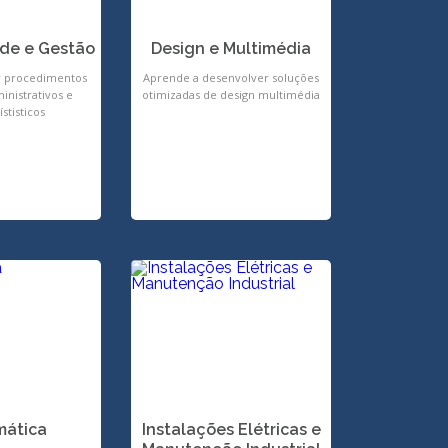
ade e Gestão
Design e Multimédia
r procedimentos
Aprende a desenvolver soluções
inistrativos e
otimizadas de design multimédia
ístisticos
mática
Instalações Elétricas e