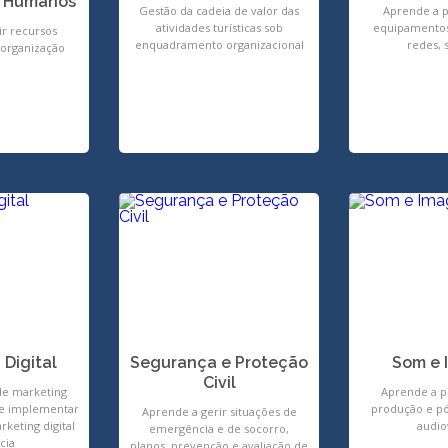
s Humanos
Gestão da cadeia de valor das
Aprende a p
atividades turísticas sob
equipamentos
ir recursos
enquadramento organizacional
redes, 
organização
 Digital
Segurança e Proteção
Som e
Civil
de marketing
Aprende a p
r e implementar
produção e p
Aprende a gerir situações de
keting digital
audio
emergência e de socorro,
cia
planos, prevenção e avaliação de