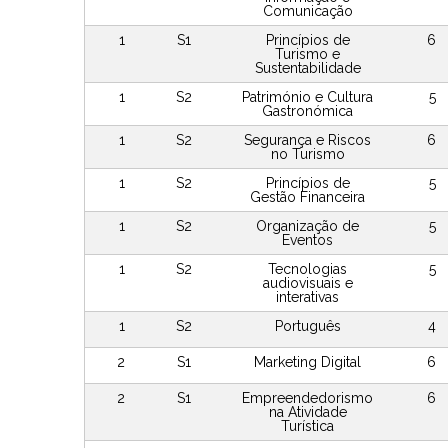
Comunicação
1
S1
Princípios de
6
Turismo e
Sustentabilidade
1
S2
Património e Cultura
5
Gastronómica
1
S2
Segurança e Riscos
6
no Turismo
1
S2
Princípios de
5
Gestão Financeira
1
S2
Organização de
5
Eventos
1
S2
Tecnologias
5
audiovisuais e
interativas
1
S2
Português
4
2
S1
Marketing Digital
6
2
S1
Empreendedorismo
6
na Atividade
Turística