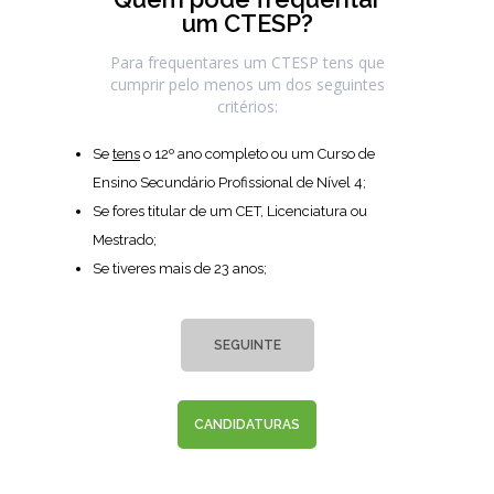
um CTESP?
Para frequentares um CTESP tens que
cumprir pelo menos um dos seguintes
critérios:
Se
tens
o 12º ano completo ou um Curso de
Ensino Secundário Profissional de Nível 4;
Se fores titular de um CET, Licenciatura ou
Mestrado;
Se tiveres
mais
de 23 anos;
SEGUINTE
CANDIDATURAS