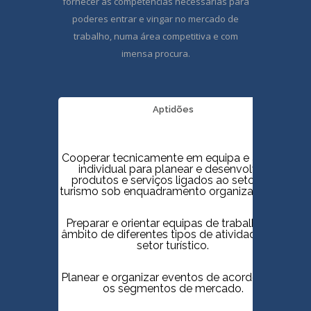
fornecer as competências necessárias para
poderes entrar e vingar no mercado de
trabalho, numa área competitiva e com
imensa procura.
Aptidões
Cooperar tecnicamente em equipa e a nível
individual para planear e desenvolver
produtos e serviços ligados ao setor do
turismo sob enquadramento organizacional.
Preparar e orientar equipas de trabalho no
âmbito de diferentes tipos de atividades do
setor turístico.
Planear e organizar eventos de acordo com
os segmentos de mercado.