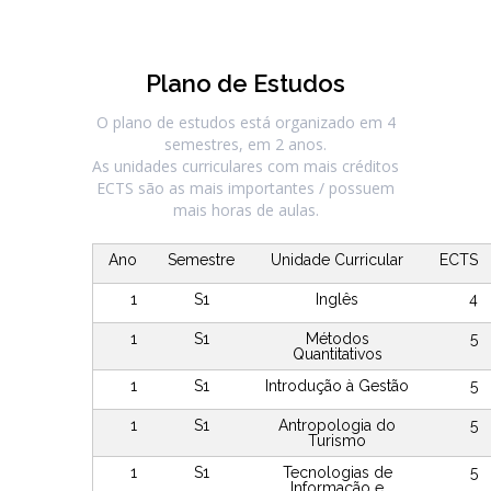
Plano de Estudos
O plano de estudos está organizado em 4
semestres, em 2 anos.
As unidades curriculares com mais créditos
ECTS são as mais importantes / possuem
mais horas de aulas.
Ano
Semestre
Unidade Curricular
ECTS
1
S1
Inglês
4
1
S1
Métodos
5
Quantitativos
1
S1
Introdução à Gestão
5
1
S1
Antropologia do
5
Turismo
1
S1
Tecnologias de
5
Informação e