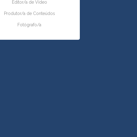
Editor/a de Vídeo
Produtor/a de Conteúdos
Fotógrafo/a