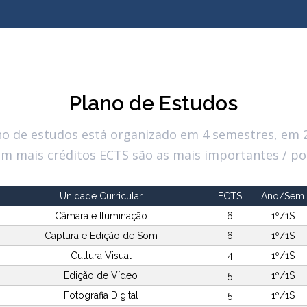
Plano de Estudos
no de estudos está organizado em 4 semestres, em 2
om mais créditos ECTS são as mais importantes / p
Unidade Curricular
ECTS
Ano/Sem
Câmara e Iluminação
6
1º/1S
Captura e Edição de Som
6
1º/1S
Cultura Visual
4
1º/1S
Edição de Vídeo
5
1º/1S
Fotografia Digital
5
1º/1S