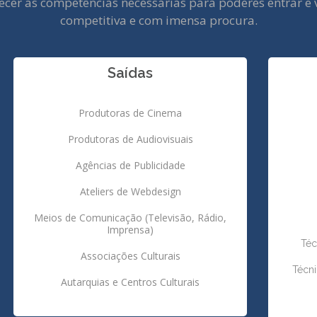
ornecer as competências necessárias para poderes entrar 
competitiva e com imensa procura.
Saídas
Produtoras de Cinema
Produtoras de Audiovisuais
Agências de Publicidade
Ateliers de Webdesign
Meios de Comunicação (Televisão, Rádio,
Imprensa)
Téc
Associações Culturais
Técn
Autarquias e Centros Culturais