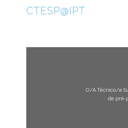
CTESP@IPT
O/A Técnico/a Su
de pré-