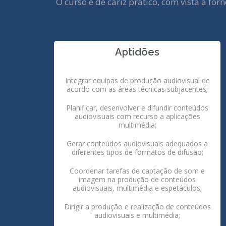
O curso é de cariz prático, com vista a f
Aptidões
Integrar equipas de produção audiovisual de
acordo com as áreas técnicas subjacentes;
Planificar, desenvolver e difundir conteúdos
audiovisuais com recurso a aplicações
multimédia;
Gerar conteúdos audiovisuais adequados a
diferentes tipos de formatos de difusão;
Coordenar tarefas de captação de som e
imagem na produção de conteúdos
audiovisuais, multimédia e espetáculos;
Dirigir a produção e realização de conteúdos
audiovisuais e multimédia;