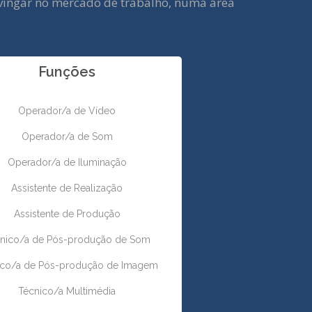
e vingar no mercado de trabalho, numa área
Funções
Operador/a de Vídeo
Operador/a de Som
Operador/a de Iluminação
Assistente de Realização
Assistente de Produção
nico/a de Pós-produção de Som
ico/a de Pós-produção de Imagem
Técnico/a Multimédia