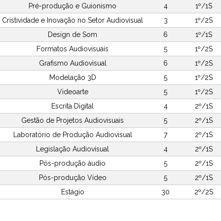
Pré-produção e Guionismo
4
1º/1S
Cristividade e Inovação no Setor Audiovisual
3
1º/2S
Design de Som
6
1º/1S
Formatos Audiovisuais
5
1º/2S
Grafismo Audiovisual
6
1º/2S
Modelação 3D
5
1º/2S
Videoarte
5
1º/2S
Escrita Digital
4
2º/1S
Gestão de Projetos Audiovisuais
5
2º/1S
Laboratório de Produção Audiovisual
7
2º/1S
Legislação Audiovisual
4
2º/1S
Pós-produção áudio
5
2º/1S
Pós-produção Vídeo
5
2º/1S
Estágio
30
2º/2S