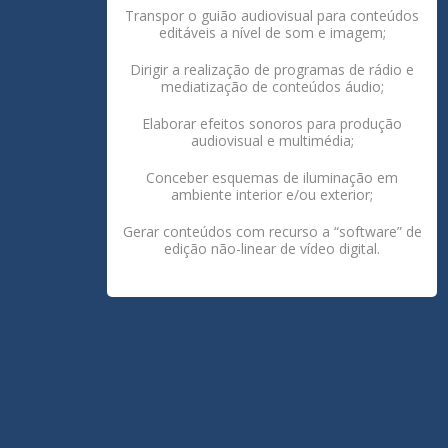
Transpor o guião audiovisual para conteúdos
editáveis a nível de som e imagem;
Dirigir a realização de programas de rádio e
mediatização de conteúdos áudio;
Elaborar efeitos sonoros para produção
audiovisual e multimédia;
Conceber esquemas de iluminação em
ambiente interior e/ou exterior;
Gerar conteúdos com recurso a “software” de
edição não-linear de vídeo digital.